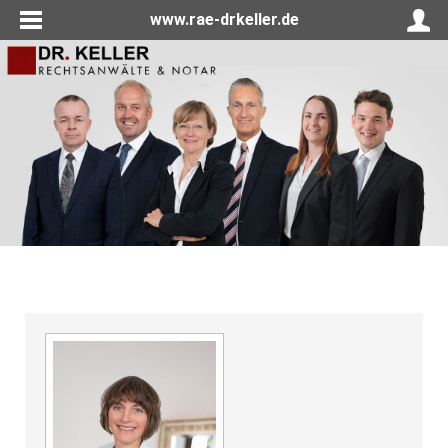
www.rae-drkeller.de