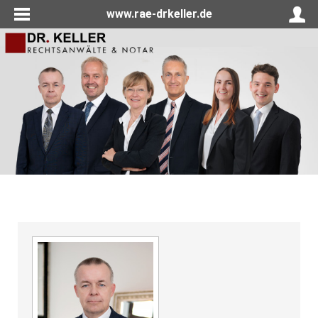
www.rae-drkeller.de