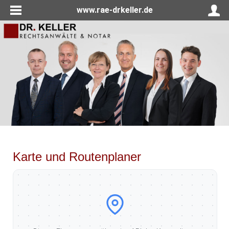
www.rae-drkeller.de
Karte und Routenplaner